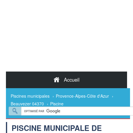
Accueil
Piscines municipales
›
Provence-Alpes-Côte d'Azur
›
Beauvezer 04370
›
Piscine
PISCINE MUNICIPALE DE