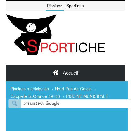
Piscines
Sportiche
Accueil
Piscines municipales
›
Nord-Pas-de-Calais
›
Cappelle-la-Grande 59180
›
PISCINE MUNICIPALE