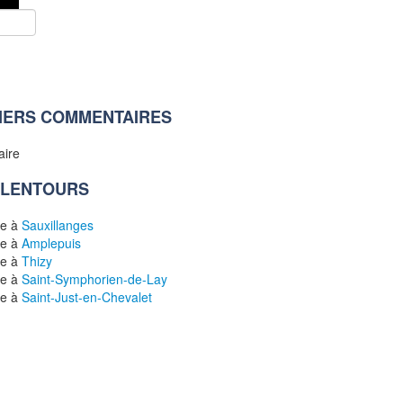
IERS COMMENTAIRES
aire
ALENTOURS
le à
Sauxillanges
le à
Amplepuis
le à
Thizy
le à
Saint-Symphorien-de-Lay
le à
Saint-Just-en-Chevalet