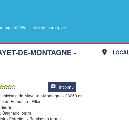
ontagne 03250
›
piscine municipale
AYET-DE-MONTAGNE -
LOCAL
Inconnu
municipale de Mayet-de-Montagne - 03250 est
in de Fumouse - Allier.
érieure.
:
Baignade loisirs
isir - Entretien - Remise en forme