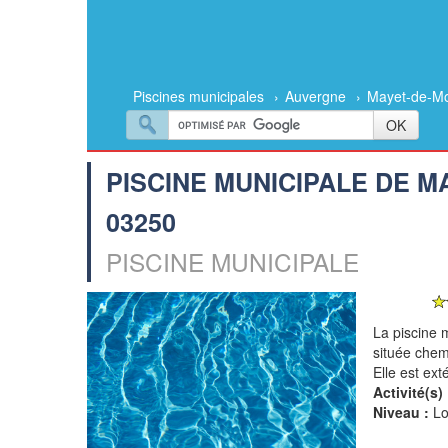
Piscines municipales
›
Auvergne
›
Mayet-de-M
PISCINE MUNICIPALE DE M
03250
PISCINE MUNICIPALE
La piscine 
située chem
Elle est ext
Activité(s) 
Niveau :
Lo