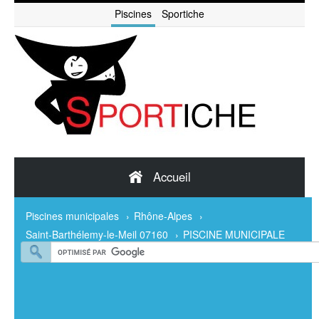
Piscines
Sportiche
Accueil
Piscines municipales
›
Rhône-Alpes
›
Saint-Barthélemy-le-Meil 07160
›
PISCINE MUNICIPALE