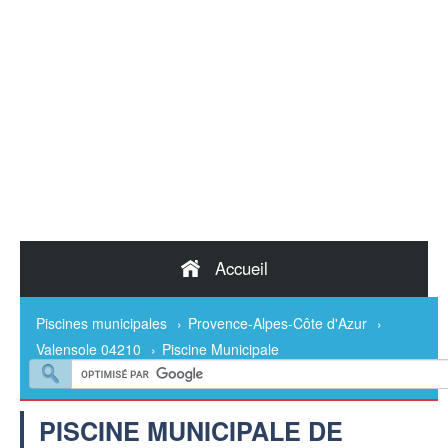
Accueil
Piscines municipales
›
Provence-Alpes-Côte d'Azur
›
Valensole 04210
›
Piscine Municipale
PISCINE MUNICIPALE DE