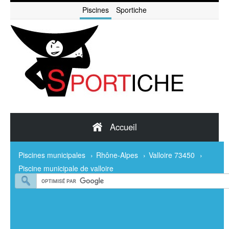
Piscines
Sportiche
Accueil
Piscines municipales
›
Rhône-Alpes
›
Valloire 73450
›
Piscine municipale de valloire