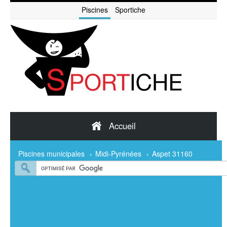
Piscines
Sportiche
Accueil
Piscines municipales
›
Midi-Pyrénées
›
Aspet 31160