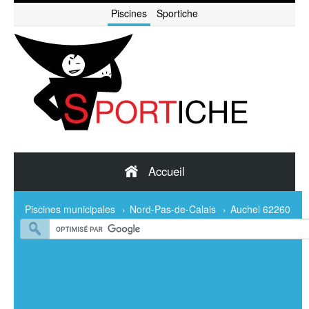
Piscines
Sportiche
Accueil
Piscines municipales
›
Nord-Pas-de-Calais
›
Auchel 62260