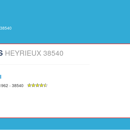
 38540
ES
HEYRIEUX 38540
l
1962 - 38540