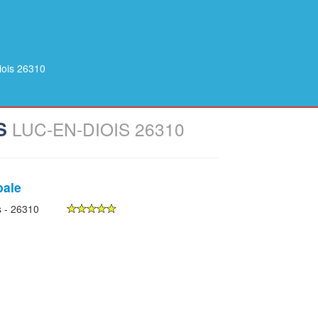
iois 26310
ES
LUC-EN-DIOIS 26310
pale
s - 26310