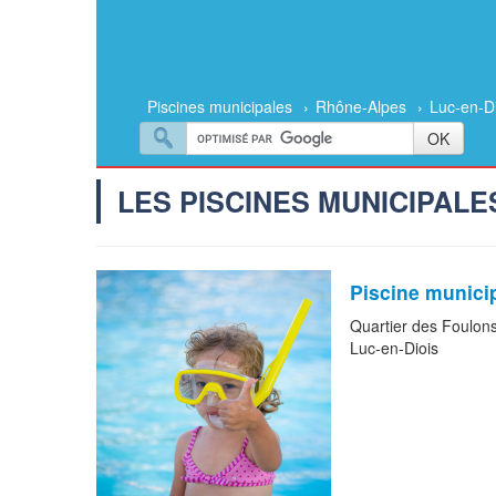
Piscines municipales
›
Rhône-Alpes
›
Luc-en-D
LES PISCINES MUNICIPAL
Piscine munici
Quartier des Foulon
Luc-en-Diois