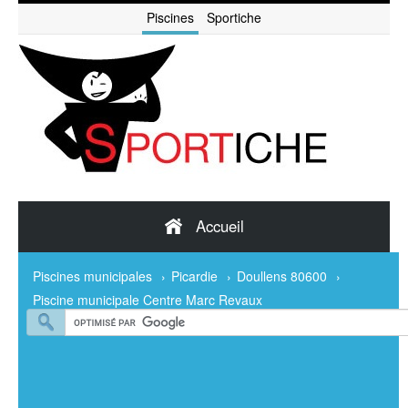
Piscines
Sportiche
Accueil
Piscines municipales
›
Picardie
›
Doullens 80600
›
Piscine municipale Centre Marc Revaux