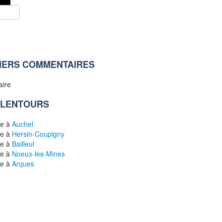
IERS COMMENTAIRES
aire
ALENTOURS
le à
Auchel
le à
Hersin-Coupigny
le à
Bailleul
le à
Noeux-les-Mines
le à
Arques