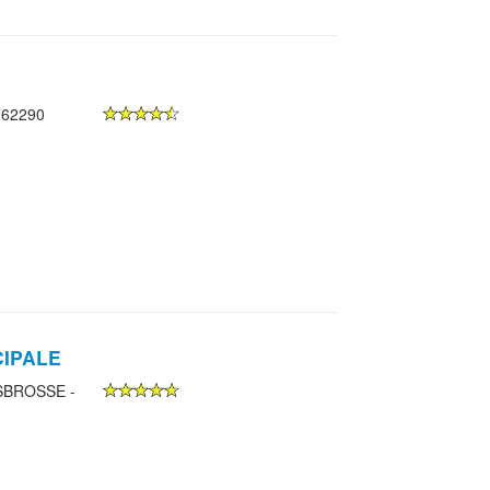
 62290
CIPALE
SBROSSE -