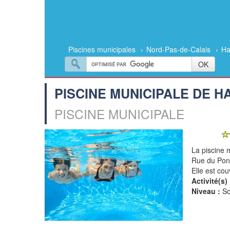
Piscines municipales
›
Nord-Pas-de-Calais
›
Ha
PISCINE MUNICIPALE DE H
PISCINE MUNICIPALE
La piscine 
Rue du Pont
Elle est cou
Activité(s) 
Niveau :
Sc