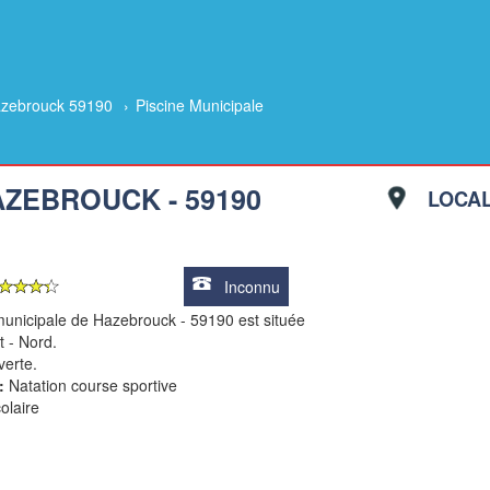
zebrouck 59190
›
Piscine Municipale
AZEBROUCK - 59190
LOCAL
Inconnu
municipale de Hazebrouck - 59190 est située
 - Nord.
verte.
:
Natation course sportive
olaire